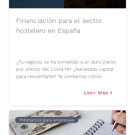
Financiación para el sector
hostelero en España
¿Tu negocio se ha sometido a un duro parón
por efecto del Covid-19? ¿Necesitas capital
para reinventarte? Te contamos cómo
solicitar financiación si eres una empresa del
sector hostelero.
Leer Más
keyboard_arrow_right
Préstamos para empresas