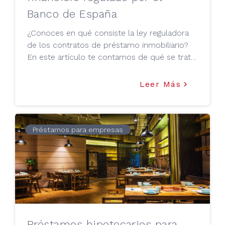
Banco de España
¿Conoces en qué consiste la ley reguladora
de los contratos de préstamo inmobiliario?
En este artículo te contamos de qué se trata
y el compromiso que tiene Tu Mejor
Préstamo con la con la regulación
Leer Más
keyboard_arrow_right
establecida para la gestión de los préstamos
de capital privado con garantía hipotecaria.
Préstamos para empresas
Préstamos hipotecarios para