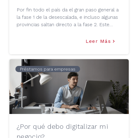
Por fin todo el país da el gran paso general a
la fase 1 de la desescalada, e incluso algunas
provincias saltan directo a la fase 2. Este
avance progresivo permite a muchos
negocios reabrir sus locales e iniciar su
Leer Más
keyboard_arrow_right
proceso de recuperación.
Préstamos para empresas
¿Por qué debo digitalizar mi
negocio?