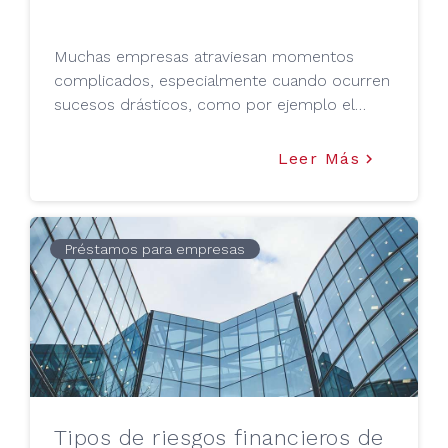
Muchas empresas atraviesan momentos
complicados, especialmente cuando ocurren
sucesos drásticos, como por ejemplo el
Covid-19.
Leer Más
keyboard_arrow_right
Préstamos para empresas
Tipos de riesgos financieros de