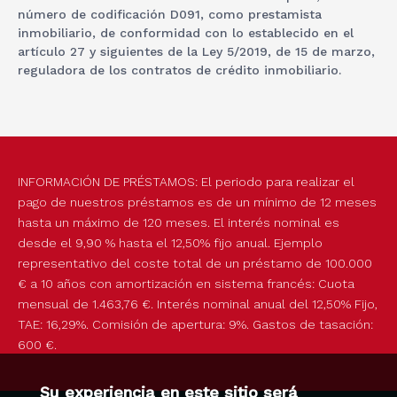
número de codificación D091, como prestamista
inmobiliario, de conformidad con lo establecido en el
artículo 27 y siguientes de la Ley 5/2019, de 15 de marzo,
reguladora de los contratos de crédito inmobiliario.
INFORMACIÓN DE PRÉSTAMOS: El periodo para realizar el
pago de nuestros préstamos es de un mínimo de 12 meses
hasta un máximo de 120 meses. El interés nominal es
desde el 9,90 % hasta el 12,50% fijo anual. Ejemplo
representativo del coste total de un préstamo de 100.000
€ a 10 años con amortización en sistema francés: Cuota
mensual de 1.463,76 €. Interés nominal anual del 12,50% Fijo,
TAE: 16,29%. Comisión de apertura: 9%. Gastos de tasación:
600 €.
Su experiencia en este sitio será