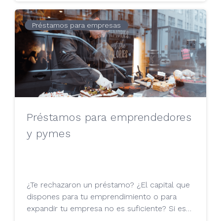
y si eso es lo que te preocupa, puede que la
solución para ti se encuentre en los
préstamos de capital privado como Tu Mejor
Préstamos para empresas
Préstamo. En este artículo te lo contamos.
Préstamos para emprendedores
y pymes
¿Te rechazaron un préstamo? ¿El capital que
dispones para tu emprendimiento o para
expandir tu empresa no es suficiente? Si es
así, y necesitas una financiación rápida y