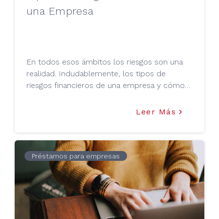
una Empresa
En todos esos ámbitos los riesgos son una
realidad. Indudablemente, los tipos de
riesgos financieros de una empresa y cómo
deben ser manejados es algo que todo
emprendedor debe conocer.
Leer Más
keyboard_arrow_right
Préstamos para empresas