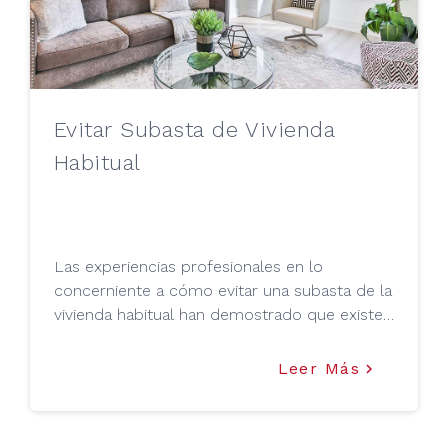
Evitar Subasta de Vivienda
Habitual
Las experiencias profesionales en lo
concerniente a cómo evitar una subasta de la
vivienda habitual han demostrado que existe
un desconocimiento de ciertas pautas.
También se desconocen indicaciones
Leer Más
keyboard_arrow_right
disponibles a las cuales se puede acudir para
solventar controversias en este tipo de
procedimiento.