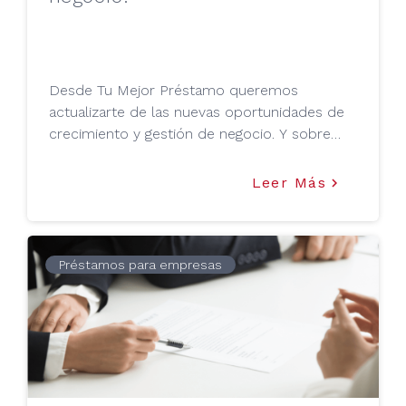
Desde Tu Mejor Préstamo queremos
actualizarte de las nuevas oportunidades de
crecimiento y gestión de negocio. Y sobre
todo, mostrarte cómo Tu Mejor Préstamo
puede ayudarte a dar ese primer paso a la
Leer Más
keyboard_arrow_right
transformación digital mediante sus líneas de
financiación.
Préstamos para empresas