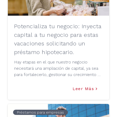
Potencializa tu negocio: Inyecta
capital a tu negocio para estas
vacaciones solicitando un
préstamo hipotecario.
Hay etapas en el que nuestro negocio
necesitará una ampliación de capital, ya sea
para fortalecerlo, gestionar su crecimiento o
incluso para evitar el cierre; lo que se busca
al inyectar capital es no frenar ni la
Leer Más
keyboard_arrow_right
estabilidad ni el crecimiento del negocio.
Préstamos para empresas