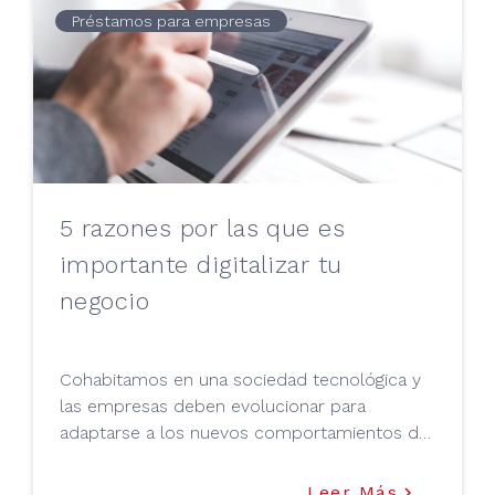
Préstamos para empresas
5 razones por las que es
importante digitalizar tu
negocio
Cohabitamos en una sociedad tecnológica y
las empresas deben evolucionar para
adaptarse a los nuevos comportamientos del
consumidor. Esta y otras razones en el
artículo de Tu Mejor Préstamo.
Leer Más
keyboard_arrow_right