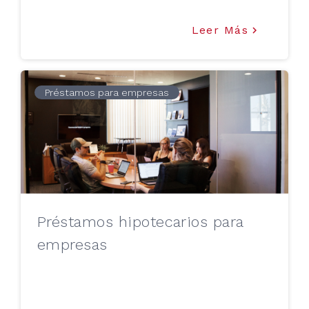
Leer Más
keyboard_arrow_right
Préstamos para empresas
Préstamos hipotecarios para
empresas