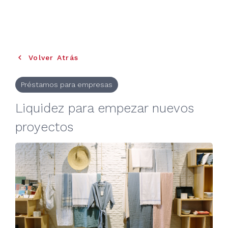
keyboard_arrow_left
Volver Atrás
Préstamos para empresas
Liquidez para empezar nuevos
proyectos