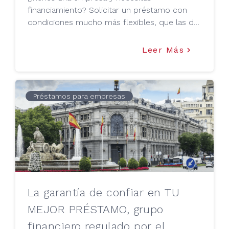
financiamiento? Solicitar un préstamo con
condiciones mucho más flexibles, que las de
cualquier entidad bancaria, es posible con los
préstamos de capital privado como Tu Mejor
Leer Más
keyboard_arrow_right
Préstamo.
Préstamos para empresas
La garantía de confiar en TU
MEJOR PRÉSTAMO, grupo
financiero regulado por el