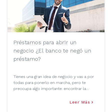
Préstamos para abrir un
negocio ¿El banco te negó un
préstamo?
Tienes una gran idea de negocio y vas a por
todas para ponerlo en marcha, pero te
preocupa algo importante: encontrar la
financiación para abrir tu negocio. Sabemos
que los bancos tradicionales pueden ser muy
Leer Más
keyboard_arrow_right
exigentes al momento de otorgar préstamos,