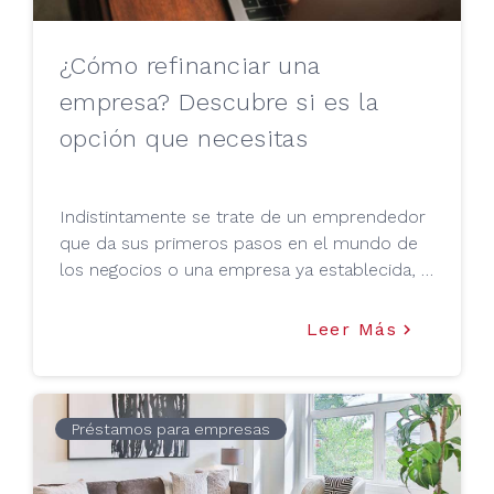
¿Cómo refinanciar una
empresa? Descubre si es la
opción que necesitas
Indistintamente se trate de un emprendedor
que da sus primeros pasos en el mundo de
los negocios o una empresa ya establecida, la
financiación y refinanciación son conceptos
que no pueden ignorarse.
Leer Más
keyboard_arrow_right
Préstamos para empresas