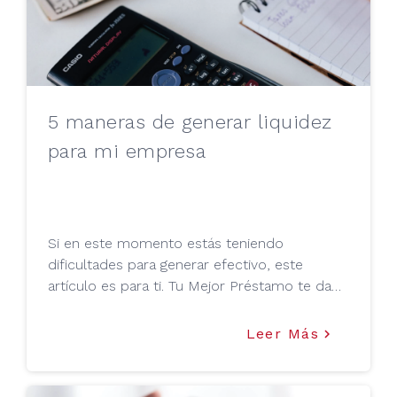
5 maneras de generar liquidez
para mi empresa
Si en este momento estás teniendo
dificultades para generar efectivo, este
artículo es para ti. Tu Mejor Préstamo te da
algunas medidas orientadas a mejorar tu
liquidez.
Leer Más
keyboard_arrow_right