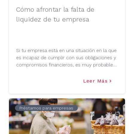
Cómo afrontar la falta de
liquidez de tu empresa
Si tu empresa está en una situación en la que
es incapaz de cumplir con sus obligaciones y
compromisos financieros, es muy probable
que esté ante un problema de falta de
liquidez; del cual ,como propietario, deberás
Leer Más
keyboard_arrow_right
tomar acciones de inmediato para afrontar
esta situación y sobre todo para evitar un
sobreendeudamiento o incluso el quiebre del
negocio. En este artículo, Tu Mejor Préstamo
Préstamos para empresas
quiere darte 5 consejos básicos para afrontar
esta situación: