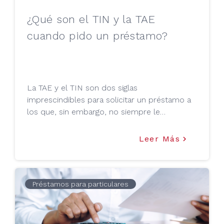
¿Qué son el TIN y la TAE
cuando pido un préstamo?
La TAE y el TIN son dos siglas
imprescindibles para solicitar un préstamo a
los que, sin embargo, no siempre le
prestamos la atención que merecen. ¿Quieres
saber de qué se trata? Tu Mejor Préstamo te
Leer Más
keyboard_arrow_right
lo explica en el siguiente artículo.
Préstamos para particulares