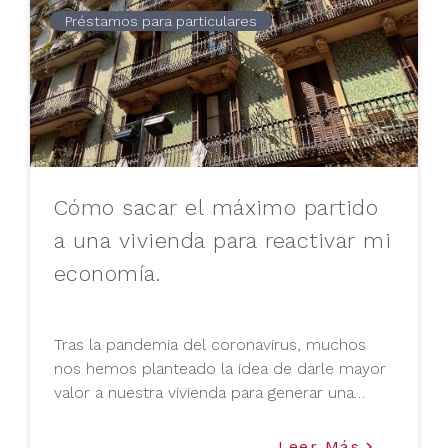
Préstamos para particulares
Cómo sacar el máximo partido
a una vivienda para reactivar mi
economía.
Tras la pandemia del coronavirus, muchos
nos hemos planteado la idea de darle mayor
valor a nuestra vivienda para generar una
mayor rentabilidad o ingreso adicional a
nuestra economía. Si estás pensando en
Leer Más
keyboard_arrow_right