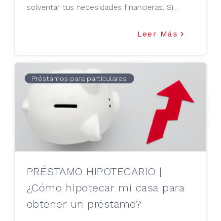
solventar tus necesidades financieras. Si
hasta ahora no habías oído hablar de la
CIRBE, infórmate y no dejes de leer este
Leer Más
keyboard_arrow_right
artículo preparado por TU MEJOR
PRÉSTAMO.
Préstamos para particulares
PRÉSTAMO HIPOTECARIO |
¿Cómo hipotecar mi casa para
obtener un préstamo?