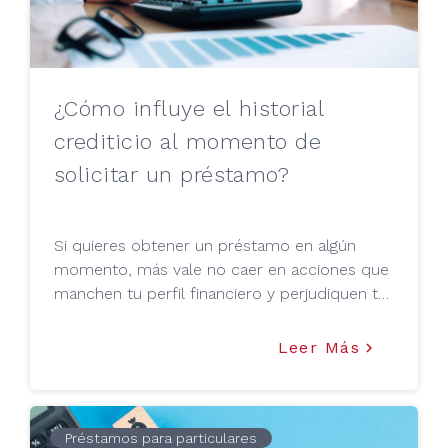
¿Cómo influye el historial
crediticio al momento de
solicitar un préstamo?
Si quieres obtener un préstamo en algún
momento, más vale no caer en acciones que
manchen tu perfil financiero y perjudiquen tu
solicitud de préstamo.
Leer Más
keyboard_arrow_right
Préstamos para particulares