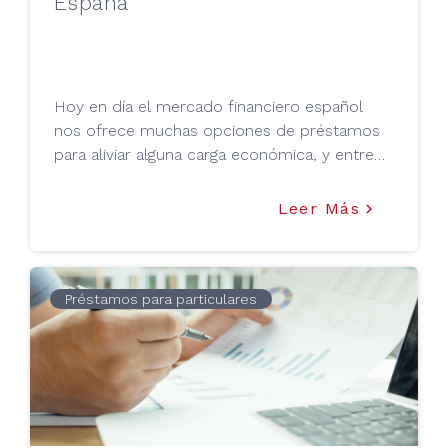
España
Hoy en día el mercado financiero español
nos ofrece muchas opciones de préstamos
para aliviar alguna carga económica, y entre
tanta variedad, están los más demandados:
préstamos hipotecarios. ¿En qué consisten,
Leer Más
keyboard_arrow_right
dónde solicitarlos y cómo solicitarlos? Tu
Mejor Préstamo te lo cuenta en este artículo.
Préstamos para particulares