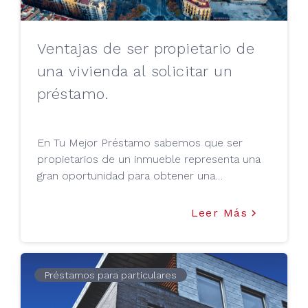
Ventajas de ser propietario de
una vivienda al solicitar un
préstamo.
En Tu Mejor Préstamo sabemos que ser
propietarios de un inmueble representa una
gran oportunidad para obtener una
rentabilidad, ya que podemos seguir
obteniendo ganancias a través de su alquiler
Leer Más
keyboard_arrow_right
o venta. Pero además, este activo se
convierte en un as bajo la manga cuando nos
encontramos en una situación de necesidad
financiera rápida y sencilla, sin
Préstamos para particulares
documentación excesiva o largos trámites.