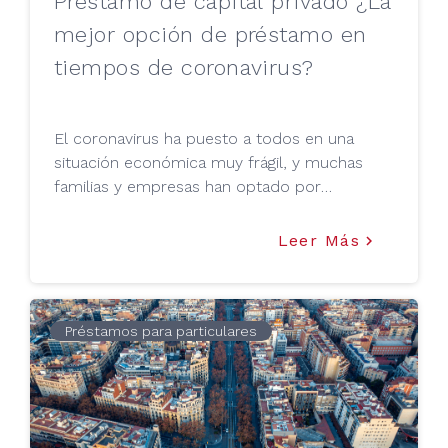
Préstamo de capital privado ¿La
mejor opción de préstamo en
tiempos de coronavirus?
El coronavirus ha puesto a todos en una
situación económica muy frágil, y muchas
familias y empresas han optado por
salvaguardarse acudiendo a diferentes
alternativas de financiación, entre ellas los
Leer Más
keyboard_arrow_right
préstamos de capital privado como Tu Mejor
Préstamo. Pero, en qué consiste, y porqué
ésta sería la mejor opción hoy en día. Aquí te
lo contamos.
Préstamos para particulares