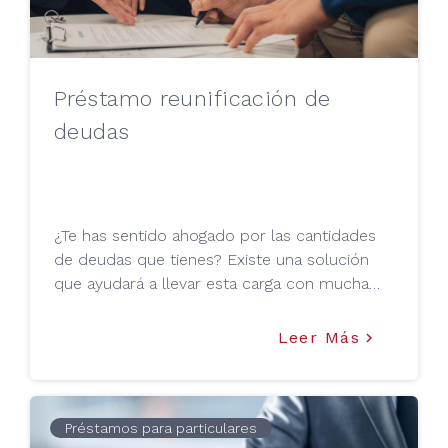
Préstamo reunificación de
deudas
¿Te has sentido ahogado por las cantidades
de deudas que tienes? Existe una solución
que ayudará a llevar esta carga con mucha
más comodidad
Leer Más
keyboard_arrow_right
Préstamos para particulares