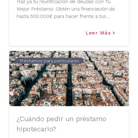
Haz ya tu reunificación de deudas con Tu
Mejor Préstamo. Obtén una financiación de
hasta 500.000€ para hacer frente a tus
deudas actuales
Leer Más
keyboard_arrow_right
Préstamos para particulares
¿Cuándo pedir un préstamo
hipotecario?