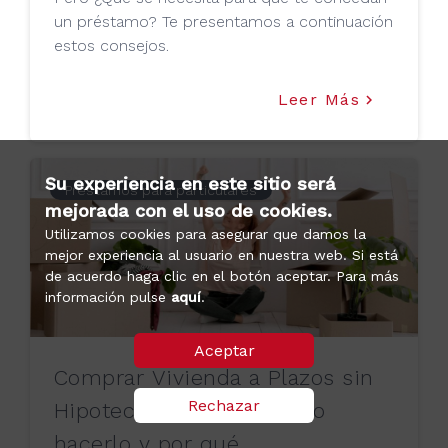
un préstamo? Te presentamos a continuación
estos consejos.
Leer Más
keyboard_arrow_right
Su experiencia en este sitio será
Préstamos para particulares
mejorada con el uso de cookies.
Utilizamos cookies para asegurar que damos la
mejor experiencia al usuario en nuestra web. Si está
de acuerdo haga clic en el botón aceptar. Para más
información pulse
aquí
.
Aceptar
Comprar Vivienda a Plazos sin
Rechazar
Hipoteca: Descubre cómo
hacerlo y por qué