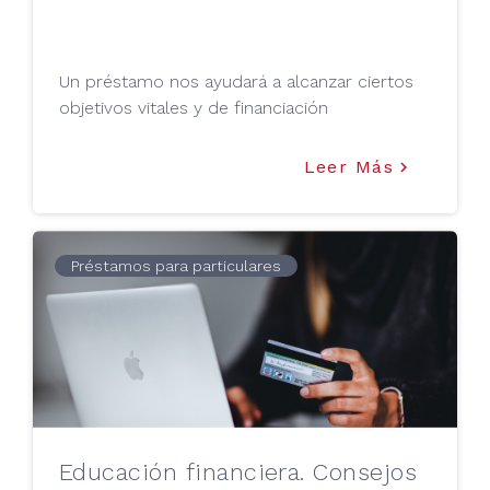
Un préstamo nos ayudará a alcanzar ciertos
objetivos vitales y de financiación
Leer Más
keyboard_arrow_right
Préstamos para particulares
Educación financiera. Consejos