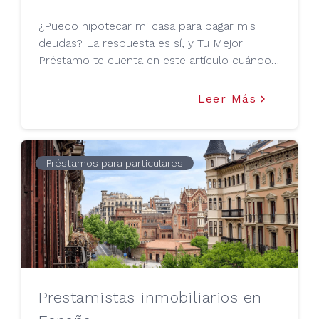
¿Puedo hipotecar mi casa para pagar mis
deudas? La respuesta es sí, y Tu Mejor
Préstamo te cuenta en este artículo cuándo y
cómo puedes hacerlo.
Leer Más
keyboard_arrow_right
Préstamos para particulares
Prestamistas inmobiliarios en