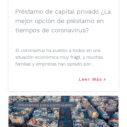
Préstamo de capital privado ¿La
mejor opción de préstamo en
tiempos de coronavirus?
El coronavirus ha puesto a todos en una
situación económica muy frágil, y muchas
familias y empresas han optado por
salvaguardarse acudiendo a diferentes
alternativas de financiación, entre ellas los
Leer Más
keyboard_arrow_right
préstamos de capital privado como Tu Mejor
Préstamo. Pero, en qué consiste, y porqué
ésta sería la mejor opción hoy en día. Aquí te
lo contamos.
Préstamos para particulares