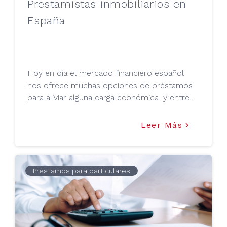
Prestamistas inmobiliarios en
España
Hoy en día el mercado financiero español
nos ofrece muchas opciones de préstamos
para aliviar alguna carga económica, y entre
tanta variedad, están los más demandados:
préstamos hipotecarios. ¿En qué consisten,
Leer Más
keyboard_arrow_right
dónde solicitarlos y cómo solicitarlos? Tu
Mejor Préstamo te lo cuenta en este artículo.
Préstamos para particulares