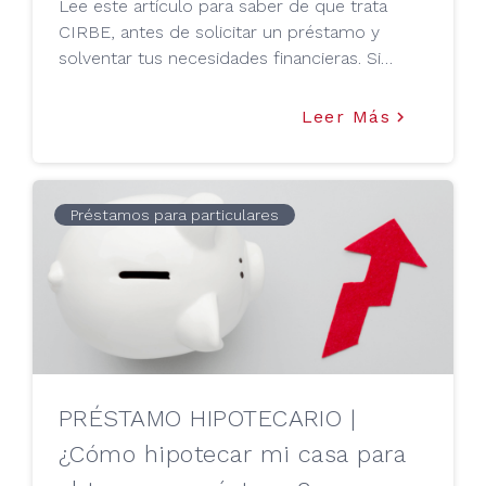
Lee este artículo para saber de que trata
CIRBE, antes de solicitar un préstamo y
solventar tus necesidades financieras. Si
hasta ahora no habías oído hablar de la
CIRBE, infórmate y no dejes de leer este
Leer Más
keyboard_arrow_right
artículo preparado por TU MEJOR
PRÉSTAMO.
Préstamos para particulares
PRÉSTAMO HIPOTECARIO |
¿Cómo hipotecar mi casa para