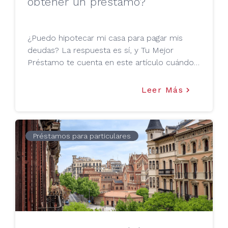
obtener un préstamo?
¿Puedo hipotecar mi casa para pagar mis
deudas? La respuesta es sí, y Tu Mejor
Préstamo te cuenta en este artículo cuándo y
cómo puedes hacerlo.
Leer Más
keyboard_arrow_right
Préstamos para particulares