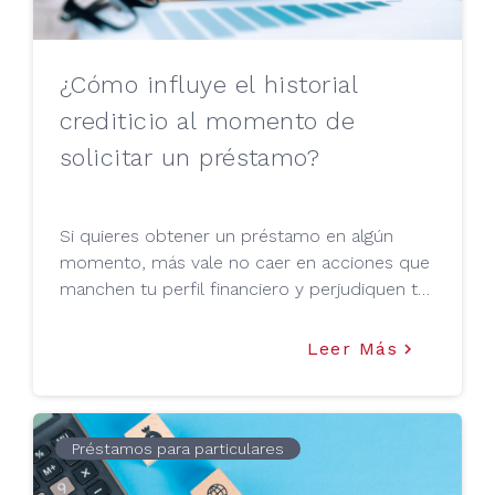
¿Cómo influye el historial
crediticio al momento de
solicitar un préstamo?
Si quieres obtener un préstamo en algún
momento, más vale no caer en acciones que
manchen tu perfil financiero y perjudiquen tu
solicitud de préstamo.
Leer Más
keyboard_arrow_right
Préstamos para particulares