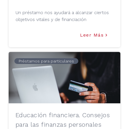
Un préstamo nos ayudará a alcanzar ciertos
objetivos vitales y de financiación
Leer Más
keyboard_arrow_right
Préstamos para particulares
Educación financiera. Consejos
para las finanzas personales