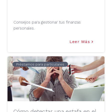
Consejos para gestionar tus finanzas
personales.
Leer Más
keyboard_arrow_right
Préstamos para particulares
Cómo detectar una estafa en el