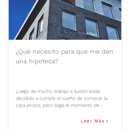
documentación excesiva o largos trámites.
¿Qué necesito para que me den
una hipoteca?
Luego de mucho trabajo e ilusión estás
decidido a cumplir el sueño de comprar la
casa propia, pero llega el momento de
enfrentarse al banco y surge la duda de saber
si este te podrá conceder la hipoteca.
Leer Más
keyboard_arrow_right
Tranquilo, hay una forma sencilla de saber