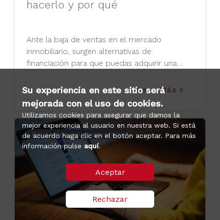
hacerlo y por qué
Ante la baja de ventas en el mercado
inmobiliario, surgen alternativas de
financiación para que puedas adquirir una
vivienda sin necesidad de solicitar un crédito
hipotecario.
Su experiencia en este sitio será
Leer Más
keyboard_arrow_right
mejorada con el uso de cookies.
Utilizamos cookies para asegurar que damos la
mejor experiencia al usuario en nuestra web. Si está
Préstamos para particulares
de acuerdo haga clic en el botón aceptar. Para más
información pulse
aquí
.
Aceptar
Rechazar