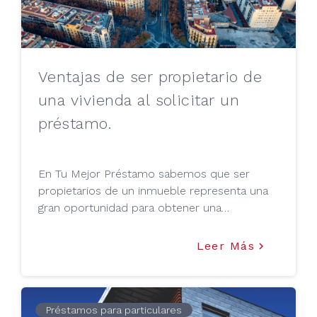
Ventajas de ser propietario de
una vivienda al solicitar un
préstamo.
En Tu Mejor Préstamo sabemos que ser
propietarios de un inmueble representa una
gran oportunidad para obtener una
rentabilidad, ya que podemos seguir
obteniendo ganancias a través de su alquiler
Leer Más
keyboard_arrow_right
o venta. Pero además, este activo se
convierte en un as bajo la manga cuando nos
encontramos en una situación de necesidad
financiera rápida y sencilla, sin
Préstamos para particulares