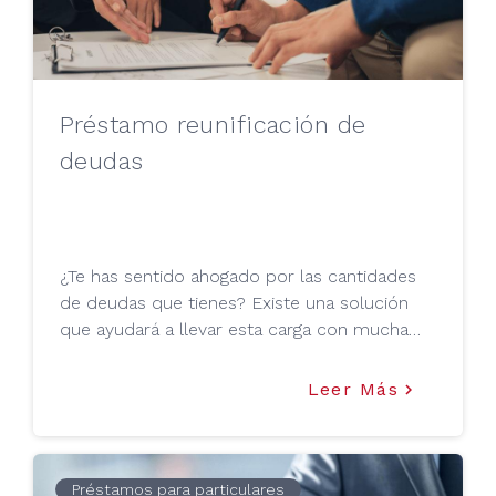
Préstamo reunificación de
deudas
¿Te has sentido ahogado por las cantidades
de deudas que tienes? Existe una solución
que ayudará a llevar esta carga con mucha
más comodidad
Leer Más
keyboard_arrow_right
Préstamos para particulares