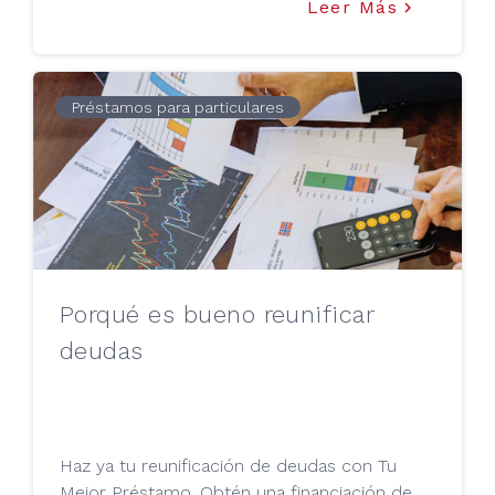
administrar mejor tu deuda. ¡Toma nota!
Leer Más
keyboard_arrow_right
Préstamos para particulares
Porqué es bueno reunificar
deudas
Haz ya tu reunificación de deudas con Tu
Mejor Préstamo. Obtén una financiación de