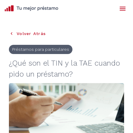
menu
keyboard_arrow_left
Volver Atrás
Préstamos para particulares
¿Qué son el TIN y la TAE cuando
pido un préstamo?