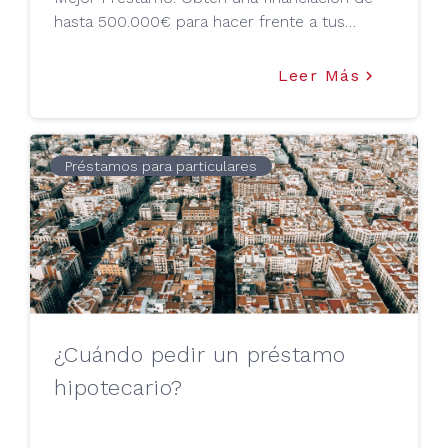
hasta 500.000€ para hacer frente a tus
deudas actuales
Leer Más
keyboard_arrow_right
Préstamos para particulares
¿Cuándo pedir un préstamo
hipotecario?